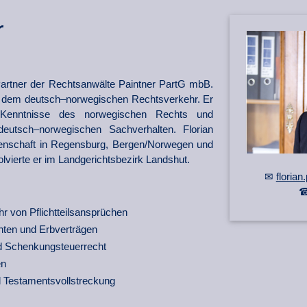
r
Partner der
Rechtsanwälte Paintner PartG mbB
.
lt dem deutsch–norwegischen Rechtsverkehr. Er
 Kenntnisse des norwegischen Rechts und
deutsch–norwegischen Sachverhalten. Florian
enschaft in
Regensburg,
Bergen/Norwegen und
lvierte er im Landgerichtsbezirk Landshut.
✉
floria
von Pflicht­teils­an­sprüchen
ten und Erb­verträgen
d Schenkung­steuerrecht
en
Testaments­voll­streckung