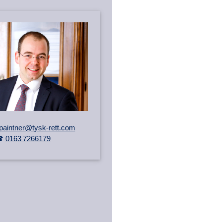
n.paintner@tysk-rett.com
☎
0163 7266179