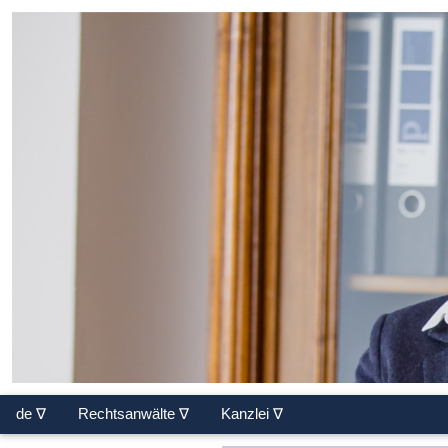
de ∇
Rechtsanwälte ∇
Kanzlei ∇