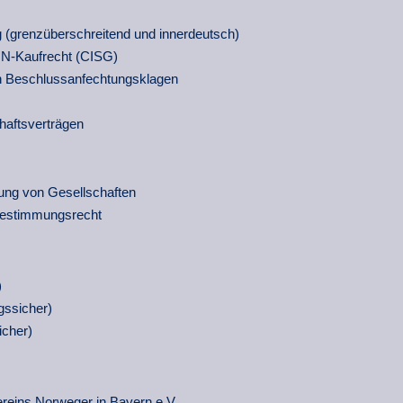
grenz­über­schrei­tend und inner­deutsch)
UN-Kauf­recht (CISG)
Be­schluss­anfech­tungs­klagen
haftsverträgen
g von Gesell­schaf­ten
be­stim­mungs­recht
)
gssicher)
icher)
ereins
Norweger in Bayern e.V.