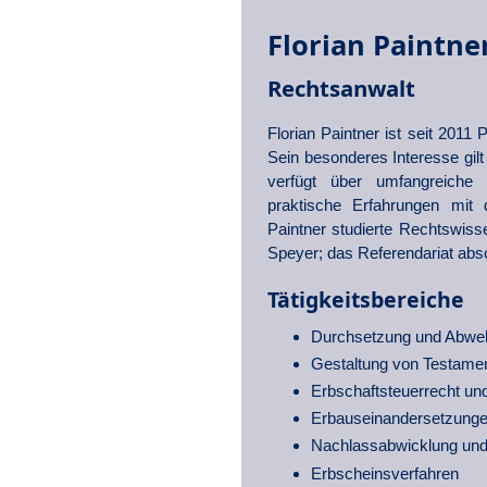
Florian Paintne
Rechtsanwalt
Florian
Paintner
ist seit 2011 
Sein besonderes Interesse gi
verfügt über umfangreiche
praktische Erfahrungen mit 
Paintner studierte Rechtswiss
Speyer; das Referendariat abso
Tätig­keits­be­reiche
Durchsetzung und Abwehr 
Gestaltung von Testamen
Erbschaft­steuerrecht un
Erbauseinander­setzun­g
Nachlass­abwicklung und 
Erbscheins­ver­fahren