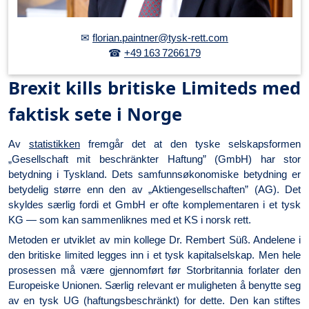
✉
florian.paintner@tysk-rett.com
☎
+49 163 7266179
Brexit kills britiske Limiteds med
faktisk sete i Norge
Av
statistikken
fremgår det at den tyske selskapsformen
„Gesellschaft mit beschränkter Haftung” (GmbH) har stor
betydning i Tyskland. Dets samfunnsøkonomiske betydning er
betydelig større enn den av „Aktiengesellschaften” (AG). Det
skyldes særlig fordi et GmbH er ofte komplementaren i et tysk
KG — som kan sammenliknes med et KS i norsk rett.
Metoden er utviklet av min kollege Dr. Rembert Süß. Andelene i
den britiske limited legges inn i et tysk kapitalselskap. Men hele
prosessen må være gjennomført før Storbritannia forlater den
Europeiske Unionen. Særlig relevant er muligheten å benytte seg
av en tysk UG (haftungsbeschränkt) for dette. Den kan stiftes