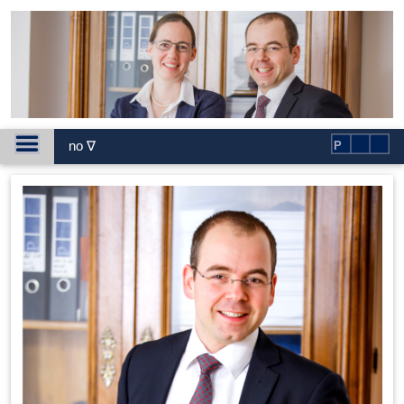
no ∇
P