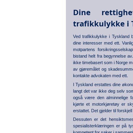
Dine rettigh
trafikkulykke i
Ved trafikkulykke i Tyskland 
dine interesser med ett. Vanlig
motpartens forsikringsselsk
bistand helt fra begynnelse av
ikke timebasert som i Norge m
av gjøremålet og skadesummen.
kontakte advokaten med ett.
I Tyskland erstattes dine øko
langt det var ikke deg selv s
også være den alminnelige fa
kjørte et motorkjøretøy er sk
erstattet. Det gjelder til forsk
Dessuten er det hensiktsmess
spesialisterklæringen er på t
kompetent for saker i sammenh