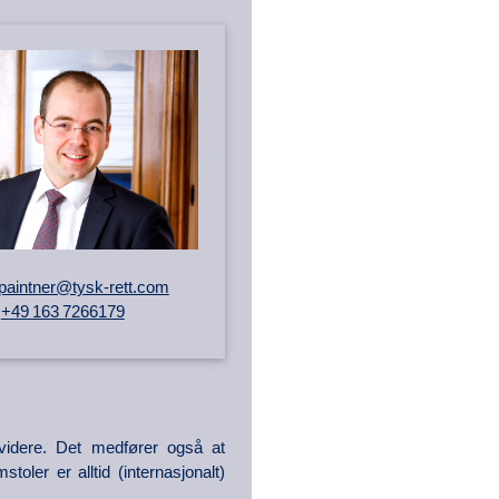
n.paintner@tysk-rett.com
☎
+49 163 7266179
 videre. Det medfører også at
ler er alltid (internasjonalt)