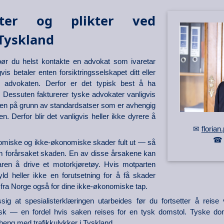
eter og plikter ved
 Tyskland
bør du helst kontakte en advokat som ivaretar
vis betaler enten forsiktringsselskapet ditt eller
ap advokaten. Derfor er det typisk best å ha
. Dessuten fakturerer tyske advokater vanligvis
en på grunn av standardsatser som er avhengig
 Derfor blir det vanligvis heller ikke dyrere å
✉
floria
nomiske og ikke-økonomiske skader fult ut — så
om forårsaket skaden. En av disse årsakene kan
ren å drive et motorkjøretøy. Hvis motparten
yld heller ikke en forutsetning for å få skader
jell fra Norge også for dine ikke-økonomiske tap.
ig at spesialisterklæringen utarbeides før du fortsetter å reise
ysk — en fordel hvis saken reises for en tysk domstol. Tyske domsto
eng med trafikkulykker i Tyskland.