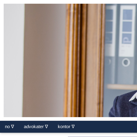
no ∇
advokater ∇
kontor ∇