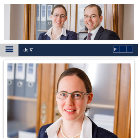
de ∇
P