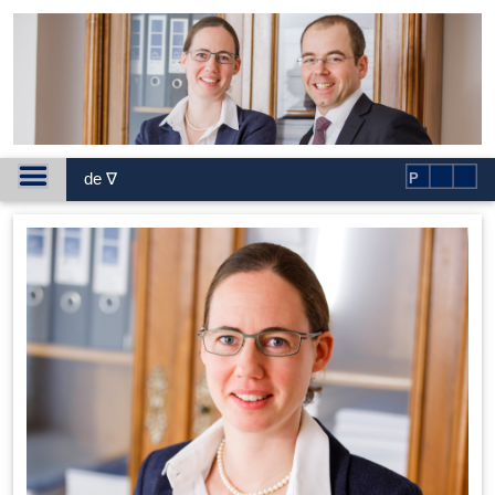
de ∇
P