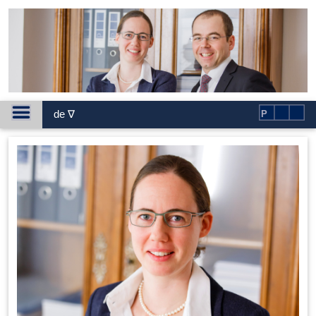
de ∇
P