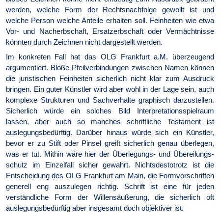
werden, welche Form der Rechts­nachfolge gewollt ist und
welche Person welche Anteile erhalten soll. Fein­heiten wie etwa
Vor- und Nacherbschaft, Ersatzerbschaft oder Vermächtnisse
könnten durch Zeichnen nicht dargestellt werden.
Im konkreten Fall hat das OLG Frankfurt a.M. über­zeugend
argumentiert. Bloße Pfeilverbindungen zwischen Namen können
die juristischen Feinheiten sicherlich nicht klar zum Ausdruck
bringen. Ein guter Künstler wird aber wohl in der Lage sein, auch
komplexe Strukturen und Sachverhalte graphisch darzustellen.
Sicherlich würde ein solches Bild Inter­pretations­spielraum
lassen, aber auch so manches schriftliche Testament ist
auslegungs­bedürftig. Darüber hinaus würde sich ein Künstler,
bevor er zu Stift oder Pinsel greift sicher­lich genau überlegen,
was er tut. Mithin wäre hier der Über­legungs- und Über­eilungs­
schutz im Einzel­fall sicher gewahrt. Nichtsdestotrotz ist die
Entscheidung des OLG Frankfurt am Main, die Form­vor­schriften
generell eng auszu­legen richtig. Schrift ist eine für jeden
verständ­liche Form der Willens­äußerung, die sicher­lich oft
auslegungs­bedürftig aber insgesamt doch objektiver ist.