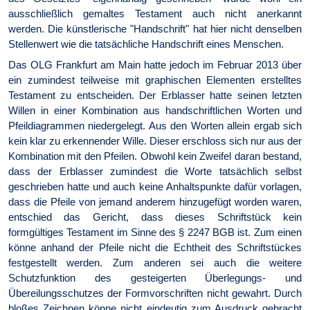
ausschließlich gemaltes Testament auch nicht anerkannt
werden. Die künstlerische "Handschrift" hat hier nicht denselben
Stellenwert wie die tatsächliche Handschrift eines Menschen.
Das OLG Frankfurt am Main hatte jedoch im Februar 2013 über
ein zumindest teilweise mit graphischen Elementen erstelltes
Testament zu entscheiden. Der Erblasser hatte seinen letzten
Willen in einer Kombination aus handschriftlichen Worten und
Pfeildiagrammen niedergelegt. Aus den Worten allein ergab sich
kein klar zu erkennender Wille. Dieser erschloss sich nur aus der
Kombination mit den Pfeilen. Obwohl kein Zweifel daran bestand,
dass der Erblasser zumindest die Worte tatsächlich selbst
geschrieben hatte und auch keine Anhaltspunkte dafür vorlagen,
dass die Pfeile von jemand anderem hinzugefügt worden waren,
entschied das Gericht, dass dieses Schrift­stück kein
formgültiges Testament im Sinne des § 2247 BGB ist. Zum einen
könne anhand der Pfeile nicht die Echtheit des Schriftstückes
festgestellt werden. Zum anderen sei auch die weitere
Schutzfunktion des gesteigerten Überlegungs- und
Übereilungsschutzes der Form­vor­schriften nicht gewahrt. Durch
bloßes Zeichnen könne nicht eindeutig zum Ausdruck gebracht