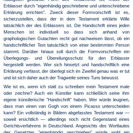
Erblasser durch "eigenhändig geschriebene und unterschriebene
Erklärung errichten". Zweck dieser Form­vor­schrift ist es,
sicherzustellen, dass der in dem Testament erklärte Wille
tatsäch­lich der des Erblassers ist. Die Handschrift eines jeden
Menschen ist individuell so dass sich anhand von
graphologischen Gutachten recht gut nachweisen lässt, ob ein
handschriftlicher Text tatsächlich von einer bestimmten Person
stammt. Darüber hinaus soll durch die Form­vor­schriften ein
Überlegungs- und Übereilungsschutz für den Erblasser
hergestellt werden. Wer sich hinsetzt und handschriftlich eine
Erklärung verfasst, der überlegt sich im Zweifel genau was er tut
und ist sich daher auch der Tragweite seines Tuns bewusst.
Wie ist es, wenn ich statt zu schreiben mein Testament male
oder zeichne? Auch ein Künstler kann schließlich seine ihm
eigene künst­lerische "Handschrift" haben. Wer würde leugnen,
dass man einen van Gogh von einem Picasso unterscheiden
kann? Ein vollständig in Bildern abgefasstes Testament war —
soweit ersichtlich — allerdings noch nicht Gegenstand eines
Gerichtsverfahrens in Deutschland. Angesichts des Wortlautes
des Gesetztes "eigenhändig geschrieben" würde wohl ein