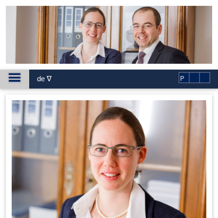
de ∇
P